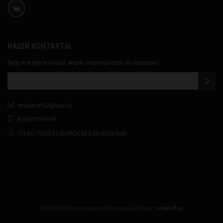
НАШИ КОНТАКТЫ
Будьте в курсе наших акций, подпишитесь на рассылку:
smoke-off32@mail.ru
8-900-359-59-59
ПН-ВС: 10:00-21:00 МСК БЕЗ ВЫХОДНЫХ!
© 2015-2021 Интернет магазин электронных сигарет
smoke-off.su