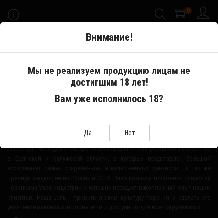
0
-->
Внимание!
Меню
Мы не реализуем продукцию лицам не
достигшим 18 лет!
Производитель
HQD ROSY
Вам уже исполнилось 18?
О НАШЕМ МАГАЗИНЕ
Да
Нет
Smoke-Off - молодая и быстро развивающаяся сеть розничных магазинов
в Брянской и Калужской области, в которых представлен большой
ассортимент самых современных и качественных девайсов , а так же
премиум жидкостей из России и США. Наша команда постоянно следит за
новинками Vape индустрии и успешно передает накопленный опыт нашим
клиентам. Наша цель - привить людям культуру парения и сделать это
увлечение максимально приятным и доступным для всех окружающих!