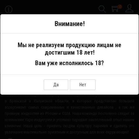
0
-->
Внимание!
Меню
Мы не реализуем продукцию лицам не
достигшим 18 лет!
Производитель
HOVER
Вам уже исполнилось 18?
О НАШЕМ МАГАЗИНЕ
Да
Нет
Smoke-Off - молодая и быстро развивающаяся сеть розничных магазинов
в Брянской и Калужской области, в которых представлен большой
ассортимент самых современных и качественных девайсов , а так же
премиум жидкостей из России и США. Наша команда постоянно следит за
новинками Vape индустрии и успешно передает накопленный опыт нашим
клиентам. Наша цель - привить людям культуру парения и сделать это
увлечение максимально приятным и доступным для всех окружающих!