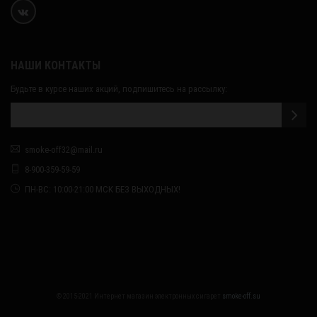
НАШИ КОНТАКТЫ
Будьте в курсе наших акций, подпишитесь на рассылку:
smoke-off32@mail.ru
8-900-359-59-59
ПН-ВС: 10:00-21:00 МСК БЕЗ ВЫХОДНЫХ!
© 2015-2021 Интернет магазин электронных сигарет
smoke-off.su