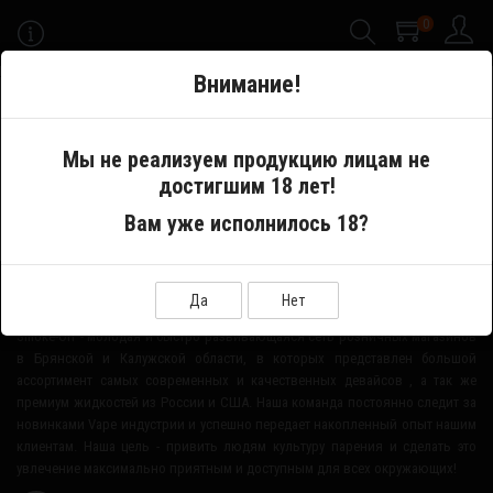
0
-->
Внимание!
Меню
Мы не реализуем продукцию лицам не
достигшим 18 лет!
Производитель
Futuzima
Вам уже исполнилось 18?
О НАШЕМ МАГАЗИНЕ
Да
Нет
Smoke-Off - молодая и быстро развивающаяся сеть розничных магазинов
в Брянской и Калужской области, в которых представлен большой
ассортимент самых современных и качественных девайсов , а так же
премиум жидкостей из России и США. Наша команда постоянно следит за
новинками Vape индустрии и успешно передает накопленный опыт нашим
клиентам. Наша цель - привить людям культуру парения и сделать это
увлечение максимально приятным и доступным для всех окружающих!