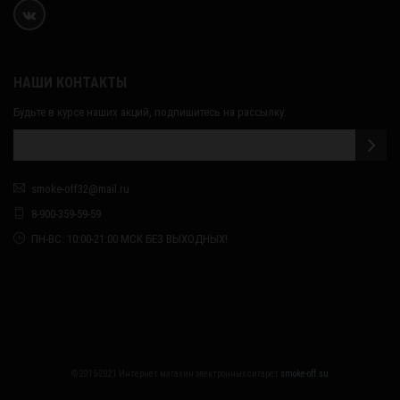
НАШИ КОНТАКТЫ
Будьте в курсе наших акций, подпишитесь на рассылку:
smoke-off32@mail.ru
8-900-359-59-59
ПН-ВС: 10:00-21:00 МСК БЕЗ ВЫХОДНЫХ!
© 2015-2021 Интернет магазин электронных сигарет
smoke-off.su