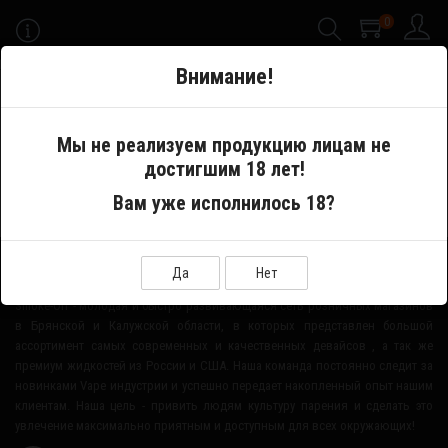
0
-->
Внимание!
Меню
Мы не реализуем продукцию лицам не
достигшим 18 лет!
Производитель
ECHO
Вам уже исполнилось 18?
О НАШЕМ МАГАЗИНЕ
Да
Нет
Smoke-Off - молодая и быстро развивающаяся сеть розничных магазинов
в Брянской и Калужской области, в которых представлен большой
ассортимент самых современных и качественных девайсов , а так же
премиум жидкостей из России и США. Наша команда постоянно следит за
новинками Vape индустрии и успешно передает накопленный опыт нашим
клиентам. Наша цель - привить людям культуру парения и сделать это
увлечение максимально приятным и доступным для всех окружающих!