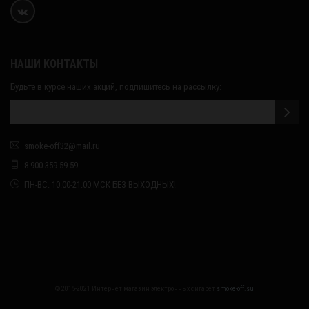
НАШИ КОНТАКТЫ
Будьте в курсе наших акций, подпишитесь на рассылку:
smoke-off32@mail.ru
8-900-359-59-59
ПН-ВС: 10:00-21:00 МСК БЕЗ ВЫХОДНЫХ!
© 2015-2021 Интернет магазин электронных сигарет
smoke-off.su