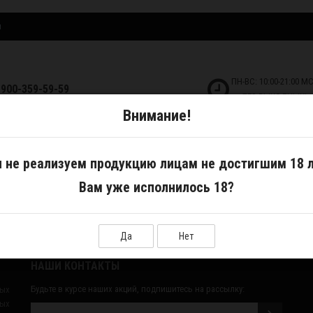
и
ПН-ВС: 10:00-21:00 М
-900-359-59-59
БЕЗ ВЫХОДНЫХ!
Внимание!
ДКОСТИ
САМОЗАМЕС
АКСЕССУАРЫ
 не реализуем продукцию лицам не достигшим 18 л
Вам уже исполнилось 18?
Да
Нет
НАШИ КОНТАКТЫ
Будьте в курсе наших акций, подпишитесь на рассылку:
ных
ых