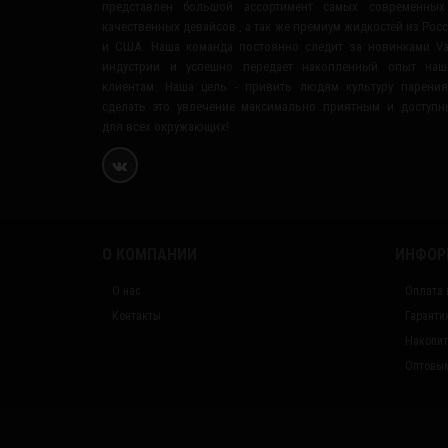
представлен большой ассортимент самых современных
качественных девайсов , а так же премиум жидкостей из Рос
и США. Наша команда постоянно следит за новинками V
индустрии и успешно передает накопленный опыт наш
клиентам. Наша цель - привить людям культуру парени
сделать это увлечение максимально приятным и доступ
для всех окружающих!
О КОМПАНИИ
ИНФОР
О нас
Оплата 
Контакты
Гаранти
Накопит
Оптовым