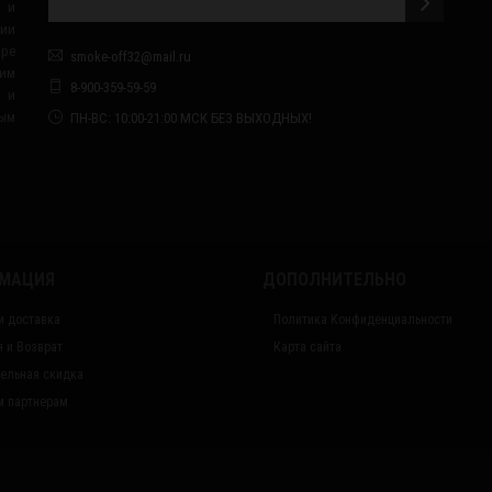
 и
сии
ape
smoke-off32@mail.ru
им
8-900-359-59-59
я и
ным
ПН-ВС: 10:00-21:00 МСК БЕЗ ВЫХОДНЫХ!
МАЦИЯ
ДОПОЛНИТЕЛЬНО
и доставка
Политика Конфиденциальности
я и Возврат
Карта сайта
ельная скидка
 партнерам