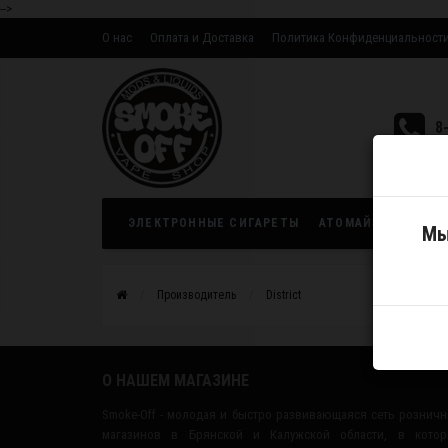
-->
О нас
Оплата и Доставка
Политика Конфиденциальност
Оптовым партнерам
8
ЭЛЕКТРОННЫЕ СИГАРЕТЫ
АТОМАЙЗЕРЫ
ЖИ
Мы
Производитель
District
О НАШЕМ МАГАЗИНЕ
Smoke-Off - молодая и быстро развивающаяся сеть рознич
магазинов в Брянской и Калужской области, в котор