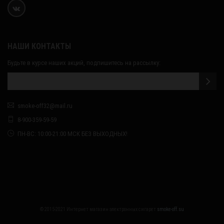
НАШИ КОНТАКТЫ
Будьте в курсе наших акций, подпишитесь на рассылку:
smoke-off32@mail.ru
8-900-359-59-59
ПН-ВС: 10:00-21:00 МСК БЕЗ ВЫХОДНЫХ!
© 2015-2021 Интернет магазин электронных сигарет
smoke-off.su