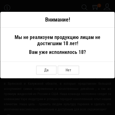
0
-->
Внимание!
Меню
Мы не реализуем продукцию лицам не
достигшим 18 лет!
Производитель
Digiflavor
Вам уже исполнилось 18?
О НАШЕМ МАГАЗИНЕ
Да
Нет
Smoke-Off - молодая и быстро развивающаяся сеть розничных магазинов
в Брянской и Калужской области, в которых представлен большой
ассортимент самых современных и качественных девайсов , а так же
премиум жидкостей из России и США. Наша команда постоянно следит за
новинками Vape индустрии и успешно передает накопленный опыт нашим
клиентам. Наша цель - привить людям культуру парения и сделать это
увлечение максимально приятным и доступным для всех окружающих!