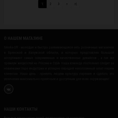
1
2
3
>
>|
О НАШЕМ МАГАЗИНЕ
Smoke-Off - молодая и быстро развивающаяся сеть розничных магазинов
в Брянской и Калужской области, в которых представлен большой
ассортимент самых современных и качественных девайсов , а так же
премиум жидкостей из России и США. Наша команда постоянно следит за
новинками Vape индустрии и успешно передает накопленный опыт нашим
клиентам. Наша цель - привить людям культуру парения и сделать это
увлечение максимально приятным и доступным для всех окружающих!
НАШИ КОНТАКТЫ
Будьте в курсе наших акций, подпишитесь на рассылку: