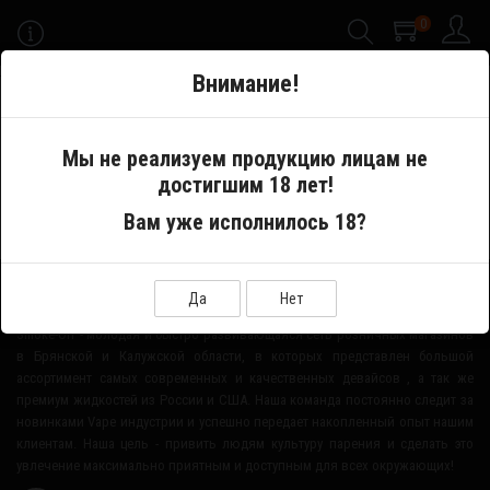
0
-->
Внимание!
Меню
Мы не реализуем продукцию лицам не
достигшим 18 лет!
Производитель
Coil Father
Вам уже исполнилось 18?
О НАШЕМ МАГАЗИНЕ
Да
Нет
Smoke-Off - молодая и быстро развивающаяся сеть розничных магазинов
в Брянской и Калужской области, в которых представлен большой
ассортимент самых современных и качественных девайсов , а так же
премиум жидкостей из России и США. Наша команда постоянно следит за
новинками Vape индустрии и успешно передает накопленный опыт нашим
клиентам. Наша цель - привить людям культуру парения и сделать это
увлечение максимально приятным и доступным для всех окружающих!