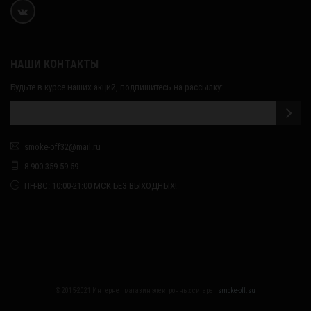
НАШИ КОНТАКТЫ
Будьте в курсе наших акций, подпишитесь на рассылку:
smoke-off32@mail.ru
8-900-359-59-59
ПН-ВС: 10:00-21:00 МСК БЕЗ ВЫХОДНЫХ!
© 2015-2021 Интернет магазин электронных сигарет
smoke-off.su