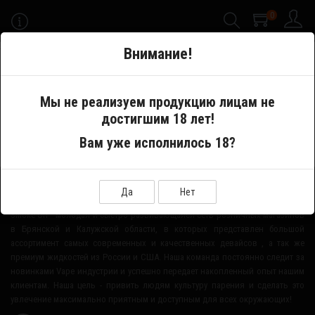
0
-->
Внимание!
Меню
Мы не реализуем продукцию лицам не
достигшим 18 лет!
Производитель
Cloupor
Вам уже исполнилось 18?
О НАШЕМ МАГАЗИНЕ
Да
Нет
Smoke-Off - молодая и быстро развивающаяся сеть розничных магазинов
в Брянской и Калужской области, в которых представлен большой
ассортимент самых современных и качественных девайсов , а так же
премиум жидкостей из России и США. Наша команда постоянно следит за
новинками Vape индустрии и успешно передает накопленный опыт нашим
клиентам. Наша цель - привить людям культуру парения и сделать это
увлечение максимально приятным и доступным для всех окружающих!