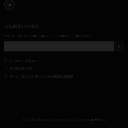
НАШИ КОНТАКТЫ
Будьте в курсе наших акций, подпишитесь на рассылку:
smoke-off32@mail.ru
8-900-359-59-59
ПН-ВС: 10:00-21:00 МСК БЕЗ ВЫХОДНЫХ!
© 2015-2021 Интернет магазин электронных сигарет
smoke-off.su