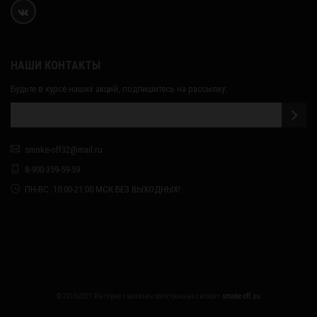
НАШИ КОНТАКТЫ
Будьте в курсе наших акций, подпишитесь на рассылку:
smoke-off32@mail.ru
8-900-359-59-59
ПН-ВС: 10:00-21:00 МСК БЕЗ ВЫХОДНЫХ!
© 2015-2021 Интернет магазин электронных сигарет
smoke-off.su