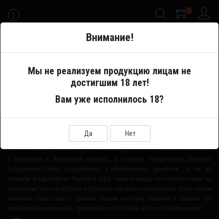
0
-->
Внимание!
Меню
Мы не реализуем продукцию лицам не
достигшим 18 лет!
Производитель
Charlie's Chalk
Вам уже исполнилось 18?
О НАШЕМ МАГАЗИНЕ
Да
Нет
Smoke-Off - молодая и быстро развивающаяся сеть розничных магазинов
в Брянской и Калужской области, в которых представлен большой
ассортимент самых современных и качественных девайсов , а так же
премиум жидкостей из России и США. Наша команда постоянно следит за
новинками Vape индустрии и успешно передает накопленный опыт нашим
клиентам. Наша цель - привить людям культуру парения и сделать это
увлечение максимально приятным и доступным для всех окружающих!