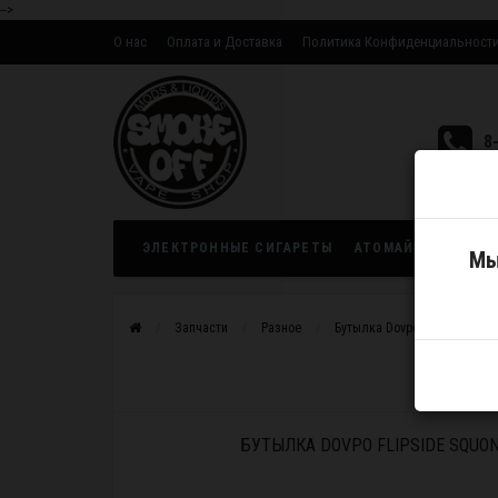
-->
О нас
Оплата и Доставка
Политика Конфиденциальност
Оптовым партнерам
8
ЭЛЕКТРОННЫЕ СИГАРЕТЫ
АТОМАЙЗЕРЫ
ЖИ
Мы
Запчасти
Разное
Бутылка Dovpo Flipside Squo
БУТЫЛКА DOVPO FLIPSIDE SQUO