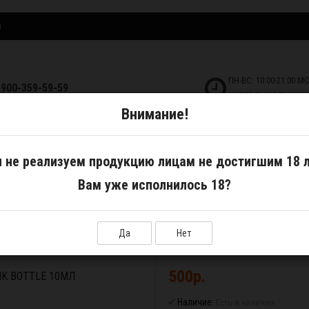
и
ПН-ВС: 10:00-21:00 М
-900-359-59-59
БЕЗ ВЫХОДНЫХ!
Внимание!
ДКОСТИ
САМОЗАМЕС
АКСЕССУАРЫ
 не реализуем продукцию лицам не достигшим 18 л
Вам уже исполнилось 18?
nk Bottle 10мл
Да
Нет
500р.
NK BOTTLE 10МЛ
Наличие:
Есть в наличии