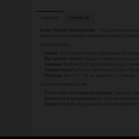
Описание
Отзывов (0)
Dovpo Flipside Squonk Bottle
— это оригинальный с
жидкости в атомайзеры с функцией нижнего розлива (
Характеристики
Объем
: 10 мл (обеспечивает длительную автономн
Материалы
: Мягкий пищевой силикон (колба), п
Заправка
: Верхняя (быстрая заправка через клап
Совместимость
: Только сквонк-мод Dovpo Flipsid
Размеры
: Высота — 6.8 см, диаметр — 2.2 см, вес 
Основные преимущества
Отсутствие посторонних запахов
: Пищевой сил
Прочность и долговечность
: Толстые стенки с
Герметичность
: Продуманная конструкция полно