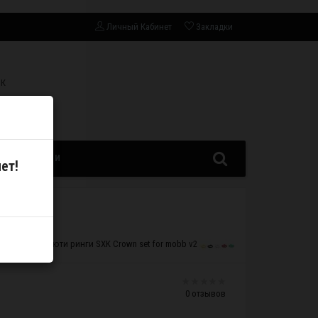
Личный Кабинет
Закладки
СК
ЗАПЧАСТИ
ет!
Бьюти ринги SXK Crown set for mobb v2
0 отзывов