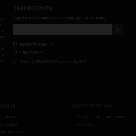
НАШИ КОНТАКТЫ
Будьте в курсе наших акций, подпишитесь на рассылку:
ных
ых
 и
сии
ape
smoke-off32@mail.ru
им
8-900-359-59-59
я и
ным
ПН-ВС: 10:00-21:00 МСК БЕЗ ВЫХОДНЫХ!
МАЦИЯ
ДОПОЛНИТЕЛЬНО
и доставка
Политика Конфиденциальности
я и Возврат
Карта сайта
ельная скидка