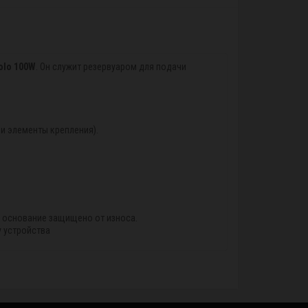
olo 100W
. Он служит резервуаром для подачи
и элементы крепления).
е основание защищено от износа.
у устройства