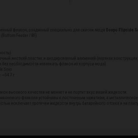
менный флакон, созданный специально для сквонк-мода
Dovpo Flipside S
Bottom Feeder / BF).
ость).
рочный жесткий пластик и анодированный алюминий (верхняя конструкция 
ан без необходимости извлекать флакон из корпуса мода).
e Solo.
— ~34.7 г.
икон высокого качества не меняет и не портит вкус вашей жидкости.
иликонового флакона устойчивы к постоянным нажатиям, а металлическо
стью исключает протечки жидкости внутрь батарейного отсека и на плат