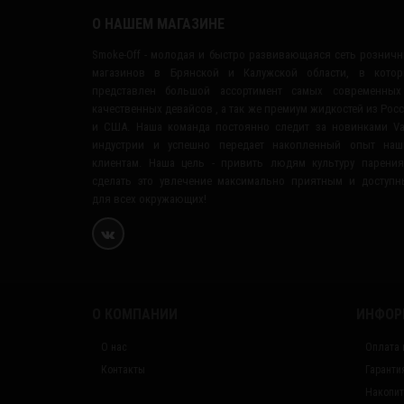
О НАШЕМ МАГАЗИНЕ
Smoke-Off - молодая и быстро развивающаяся сеть рознич
магазинов в Брянской и Калужской области, в котор
представлен большой ассортимент самых современных
качественных девайсов , а так же премиум жидкостей из Рос
и США. Наша команда постоянно следит за новинками V
индустрии и успешно передает накопленный опыт наш
клиентам. Наша цель - привить людям культуру парени
сделать это увлечение максимально приятным и доступ
для всех окружающих!
О КОМПАНИИ
ИНФОР
О нас
Оплата 
Контакты
Гаранти
Накопит