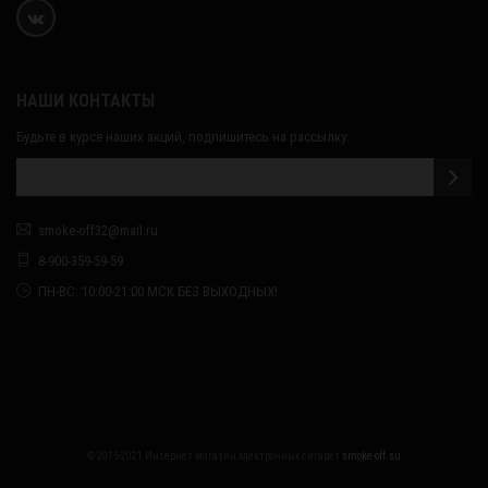
НАШИ КОНТАКТЫ
Будьте в курсе наших акций, подпишитесь на рассылку:
smoke-off32@mail.ru
8-900-359-59-59
ПН-ВС: 10:00-21:00 МСК БЕЗ ВЫХОДНЫХ!
© 2015-2021 Интернет магазин электронных сигарет
smoke-off.su