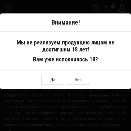
0
-->
Внимание!
Меню
Мы не реализуем продукцию лицам не
достигшим 18 лет!
Производитель
Bootleggers Blends
Вам уже исполнилось 18?
О НАШЕМ МАГАЗИНЕ
Да
Нет
Smoke-Off - молодая и быстро развивающаяся сеть розничных магазинов
в Брянской и Калужской области, в которых представлен большой
ассортимент самых современных и качественных девайсов , а так же
премиум жидкостей из России и США. Наша команда постоянно следит за
новинками Vape индустрии и успешно передает накопленный опыт нашим
клиентам. Наша цель - привить людям культуру парения и сделать это
увлечение максимально приятным и доступным для всех окружающих!