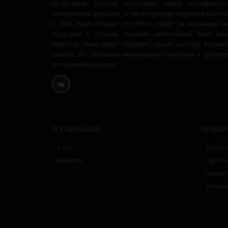
представлен большой ассортимент самых современных
качественных девайсов , а так же премиум жидкостей из Рос
и США. Наша команда постоянно следит за новинками V
индустрии и успешно передает накопленный опыт наш
клиентам. Наша цель - привить людям культуру парени
сделать это увлечение максимально приятным и доступ
для всех окружающих!
О КОМПАНИИ
ИНФОР
О нас
Оплата 
Контакты
Гаранти
Накопит
Оптовым