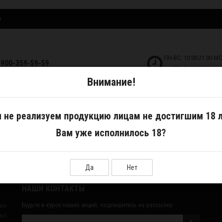
и
ПН-ВС: 10:00-21:00 М
-900-359-59-59
БЕЗ ВЫХОДНЫХ!
Внимание!
ДКОСТИ
САМОЗАМЕС
АКСЕССУАРЫ
 не реализуем продукцию лицам не достигшим 18 л
Вам уже исполнилось 18?
er
Да
Нет
НАШИ КОНТАКТЫ
Будьте в курсе наших акций, подпишитесь на рассылку:
ных
ых