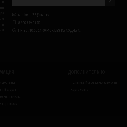
 и
сии
ape
smoke-off32@mail.ru
им
8-900-359-59-59
я и
ным
ПН-ВС: 10:00-21:00 МСК БЕЗ ВЫХОДНЫХ!
МАЦИЯ
ДОПОЛНИТЕЛЬНО
и доставка
Политика Конфиденциальности
я и Возврат
Карта сайта
ельная скидка
 партнерам