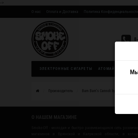
-->
О нас
Оплата и Доставка
Политика Конфиденциальност
Оптовым партнерам
8
ЭЛЕКТРОННЫЕ СИГАРЕТЫ
АТОМАЙЗЕРЫ
ЖИ
Мы
Производитель
Bam Bam's Cannoli by One Hit Wond
О НАШЕМ МАГАЗИНЕ
Smoke-Off - молодая и быстро развивающаяся сеть рознич
магазинов в Брянской и Калужской области, в котор