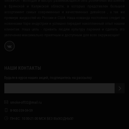
Smoke-Off - молодая и быстро развивающаяся сеть розничных магазинов
в Брянской и Калужской области, в которых представлен большой
ассортимент самых современных и качественных девайсов , а так же
премиум жидкостей из России и США. Наша команда постоянно следит за
новинками Vape индустрии и успешно передает накопленный опыт нашим
клиентам. Наша цель - привить людям культуру парения и сделать это
увлечение максимально приятным и доступным для всех окружающих!
НАШИ КОНТАКТЫ
Будьте в курсе наших акций, подпишитесь на рассылку:
smoke-off32@mail.ru
8-900-359-59-59
ПН-ВС: 10:00-21:00 МСК БЕЗ ВЫХОДНЫХ!