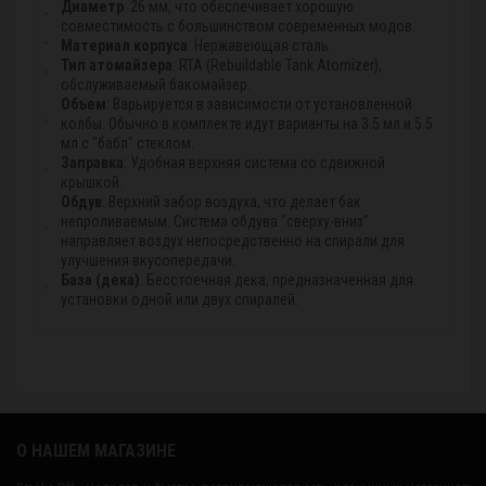
Диаметр
: 26 мм, что обеспечивает хорошую
совместимость с большинством современных модов.
Материал корпуса
: Нержавеющая сталь.
Тип атомайзера
: RTA (Rebuildable Tank Atomizer),
обслуживаемый бакомайзер.
Объем
: Варьируется в зависимости от установленной
колбы. Обычно в комплекте идут варианты на 3.5 мл и 5.5
мл с "бабл" стеклом.
Заправка
: Удобная верхняя система со сдвижной
крышкой.
Обдув
: Верхний забор воздуха, что делает бак
непроливаемым. Система обдува "сверху-вниз"
направляет воздух непосредственно на спирали для
улучшения вкусопередачи.
База (дека)
: Бесстоечная дека, предназначенная для
установки одной или двух спиралей.
О НАШЕМ МАГАЗИНЕ