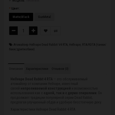
Модель:
18456-atm
Цвет:
Matte|Black
GunMetal
Атомайзер Hellvape Dead Rabbit V4 RTA
,
Hellvape
,
RTA/RDTA (танки/
баки/дрипкобаки)
Описание
Характеристики
Отзывов (0)
Hellvape Dead Rabbit 4 RTA
— это обслуживаемый
атомайзер от компании Hellvape, известный
своей
непроливаемой конструкцией
и возможностью
использования как с
одной, так и с двумя спиралями
. Он
продолжает традиции популярной серии Dead Rabbit,
предлагая улучшенный обдув и удобную бесстоечную деку.
Характеристики Hellvape Dead Rabbit 4 RTA