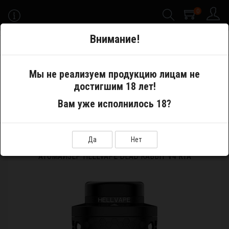
0
-->
Внимание!
Меню
Мы не реализуем продукцию лицам не
достигшим 18 лет!
Атомайзеры
RTA/RDTA (танки/баки/дрипкобаки)
Вам уже исполнилось 18?
Атомайзер Hellvape Dead Rabbit V4 RTA
Да
Нет
АТОМАЙЗЕР HELLVAPE DEAD RABBIT V4 RTA