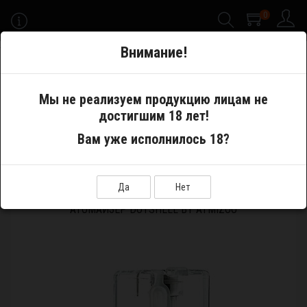
0
-->
Внимание!
Меню
Мы не реализуем продукцию лицам не
достигшим 18 лет!
Атомайзеры
RTA/RDTA (танки/баки/дрипкобаки)
Вам уже исполнилось 18?
Атомайзер DotShell by Atmizoo
Да
Нет
АТОМАЙЗЕР DOTSHELL BY ATMIZOO