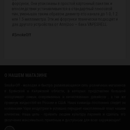
форсунок. Они упакованы в простой картонный пакетик и
впоследствии устанавливаются в стандартный плюсовой
пин, уменьшая таким образом диаметр его канала до 1.0, 1.2
или 1.5 миллиметра. Эти же форсунки технически подходят и
для другого устройства от Atmizoo — бака VAPESHELL.
#SmokeOff
О НАШЕМ МАГАЗИНЕ
Smoke-Off - молодая и быстро развивающаяся сеть розничных магазинов
в Брянской и Калужской области, в которых представлен большой
ассортимент самых современных и качественных девайсов , а так же
премиум жидкостей из России и США. Наша команда постоянно следит за
новинками Vape индустрии и успешно передает накопленный опыт нашим
клиентам. Наша цель - привить людям культуру парения и сделать это
увлечение максимально приятным и доступным для всех окружающих!