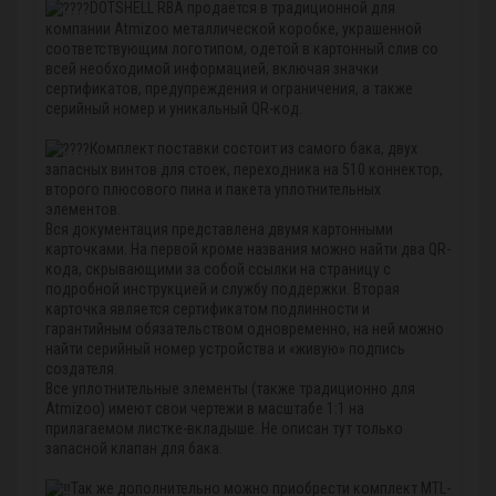
DOTSHELL RBA продаётся в традиционной для
компании Atmizoo металлической коробке, украшенной
соответствующим логотипом, одетой в картонный слив со
всей необходимой информацией, включая значки
сертификатов, предупреждения и ограничения, а также
серийный номер и уникальный QR-код.
Комплект поставки состоит из самого бака, двух
запасных винтов для стоек, переходника на 510 коннектор,
второго плюсового пина и пакета уплотнительных
элементов.
Вся документация представлена двумя картонными
карточками. На первой кроме названия можно найти два QR-
кода, скрывающими за собой ссылки на страницу с
подробной инструкцией и службу поддержки. Вторая
карточка является сертификатом подлинности и
гарантийным обязательством одновременно, на ней можно
найти серийный номер устройства и «живую» подпись
создателя.
Все уплотнительные элементы (также традиционно для
Atmizoo) имеют свои чертежи в масштабе 1:1 на
прилагаемом листке-вкладыше. Не описан тут только
запасной клапан для бака.
Так же дополнительно можно приобрести комплект MTL-