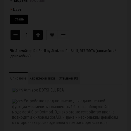
Модель:
10970-atm
Цвет:
сталь
Атомайзер DotShell by Atmizoo
,
DotShell
,
RTA/RDTA (танки/баки/
дрипкобаки)
Описание
Характеристики
Отзывов (0)
Atmizoo DOTSHELL RBA
Устройство предназначено для единственной
функции — заменить комплектный бак с необслужкой в
моде dotAIO от Dotmod. Однако это же устройство вполне
подходит и к клонам dotAIO, и даже к нескольким девайсам
от сторонних производителей в том же форм-факторе.