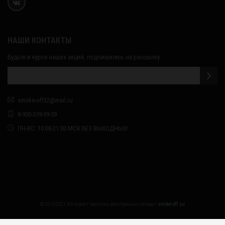
НАШИ КОНТАКТЫ
Будьте в курсе наших акций, подпишитесь на рассылку:
smoke-off32@mail.ru
8-900-359-59-59
ПН-ВС: 10:00-21:00 МСК БЕЗ ВЫХОДНЫХ!
© 2015-2021 Интернет магазин электронных сигарет
smoke-off.su