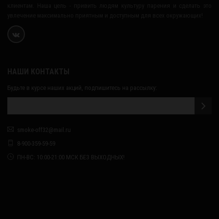
клиентам. Наша цель - привить людям культуру парения и сделать это
увлечение максимально приятным и доступным для всех окружающих!
НАШИ КОНТАКТЫ
Будьте в курсе наших акций, подпишитесь на рассылку:
smoke-off32@mail.ru
8-900-359-59-59
ПН-ВС: 10:00-21:00 МСК БЕЗ ВЫХОДНЫХ!