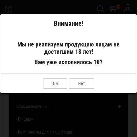
0
-->
Внимание!
Меню
Мы не реализуем продукцию лицам не
достигшим 18 лет!
Самозамес
Основы
Вам уже исполнилось 18?
ОСНОВЫ
Показать:
Сортировка:
Да
Нет
Самозамес
- Ароматизаторы
- Глицерин
- Компоненты для смешивания