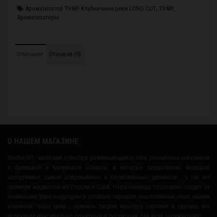
Ароматизатор TVAR! Клубничные реки LONG CUT
,
TVAR!
,
Ароматизаторы
Описание
Отзывов (0)
О НАШЕМ МАГАЗИНЕ
Smoke-Off - молодая и быстро развивающаяся сеть розничных магазинов
в Брянской и Калужской области, в которых представлен большой
ассортимент самых современных и качественных девайсов , а так же
премиум жидкостей из России и США. Наша команда постоянно следит за
новинками Vape индустрии и успешно передает накопленный опыт нашим
клиентам. Наша цель - привить людям культуру парения и сделать это
увлечение максимально приятным и доступным для всех окружающих!