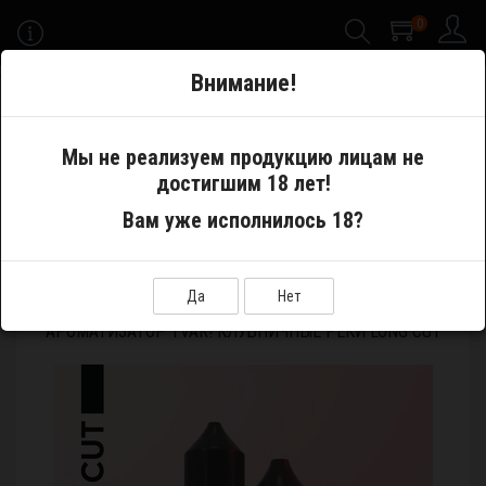
0
-->
Внимание!
Меню
Мы не реализуем продукцию лицам не
достигшим 18 лет!
Самозамес
Ароматизаторы
Вам уже исполнилось 18?
Ароматизатор TVAR! Клубничные реки LONG CUT
Да
Нет
АРОМАТИЗАТОР TVAR! КЛУБНИЧНЫЕ РЕКИ LONG CUT