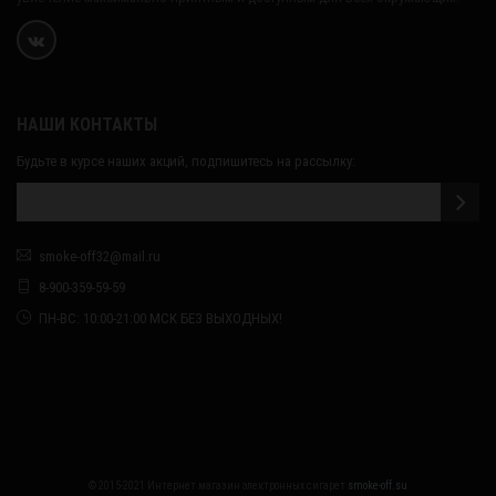
НАШИ КОНТАКТЫ
Будьте в курсе наших акций, подпишитесь на рассылку:
smoke-off32@mail.ru
8-900-359-59-59
ПН-ВС: 10:00-21:00 МСК БЕЗ ВЫХОДНЫХ!
© 2015-2021 Интернет магазин электронных сигарет
smoke-off.su