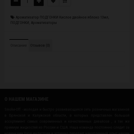
Ароматизатор ПОДГОНКИ Кислое двойное яблоко 13мл
,
ПОДГОНКИ
,
Ароматизаторы
Описание
Отзывов (0)
О НАШЕМ МАГАЗИНЕ
Smoke-Off - молодая и быстро развивающаяся сеть розничных магазинов
в Брянской и Калужской области, в которых представлен большой
ассортимент самых современных и качественных девайсов , а так же
премиум жидкостей из России и США. Наша команда постоянно следит за
новинками Vape индустрии и успешно передает накопленный опыт нашим