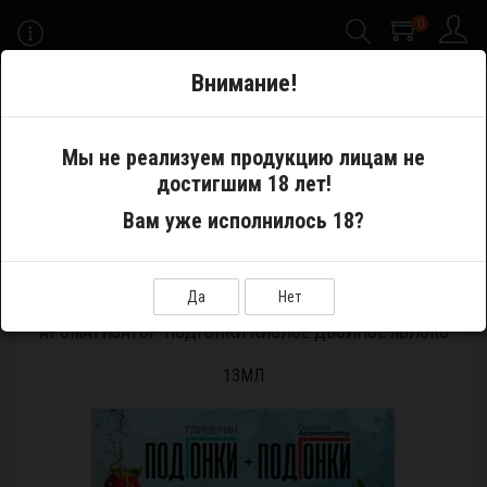
0
-->
Внимание!
Меню
Мы не реализуем продукцию лицам не
достигшим 18 лет!
Самозамес
Ароматизаторы
Вам уже исполнилось 18?
Ароматизатор ПОДГОНКИ Кислое двойное яблоко 13мл
Да
Нет
АРОМАТИЗАТОР ПОДГОНКИ КИСЛОЕ ДВОЙНОЕ ЯБЛОКО
13МЛ