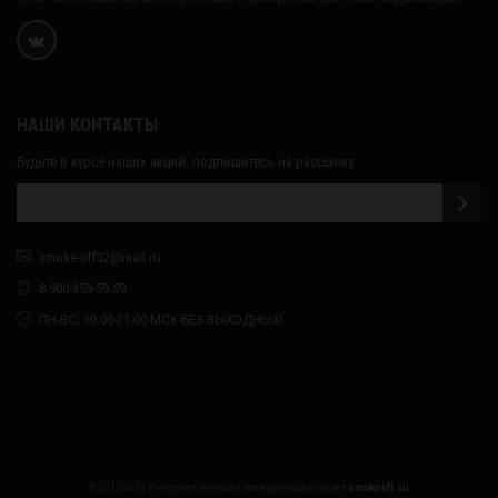
НАШИ КОНТАКТЫ
Будьте в курсе наших акций, подпишитесь на рассылку:
smoke-off32@mail.ru
8-900-359-59-59
ПН-ВС: 10:00-21:00 МСК БЕЗ ВЫХОДНЫХ!
© 2015-2021 Интернет магазин электронных сигарет
smoke-off.su