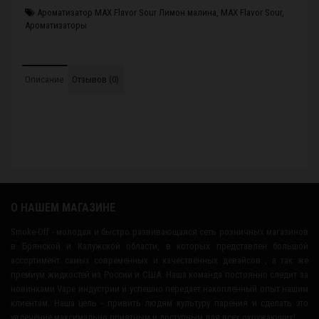
Ароматизатор MAX Flavor Sour Лимон малина
,
MAX Flavor Sour
,
Ароматизаторы
Описание
Отзывов (0)
О НАШЕМ МАГАЗИНЕ
Smoke-Off - молодая и быстро развивающаяся сеть розничных магазинов
в Брянской и Калужской области, в которых представлен большой
ассортимент самых современных и качественных девайсов , а так же
премиум жидкостей из России и США. Наша команда постоянно следит за
новинками Vape индустрии и успешно передает накопленный опыт нашим
клиентам. Наша цель - привить людям культуру парения и сделать это
увлечение максимально приятным и доступным для всех окружающих!