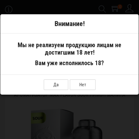
0
-->
Внимание!
Меню
Мы не реализуем продукцию лицам не
достигшим 18 лет!
Самозамес
Ароматизаторы
Вам уже исполнилось 18?
Ароматизатор MAX Flavor Sour Лимон малина
Да
Нет
АРОМАТИЗАТОР MAX FLAVOR SOUR ЛИМОН МАЛИНА