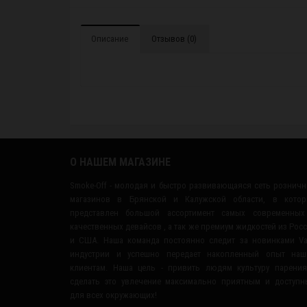
Описание
Отзывов (0)
О НАШЕМ МАГАЗИНЕ
Smoke-Off - молодая и быстро развивающаяся сеть рознич
магазинов в Брянской и Калужской области, в котор
представлен большой ассортимент самых современных
качественных девайсов , а так же премиум жидкостей из Рос
и США. Наша команда постоянно следит за новинками V
индустрии и успешно передает накопленный опыт наш
клиентам. Наша цель - привить людям культуру парени
сделать это увлечение максимально приятным и доступ
для всех окружающих!