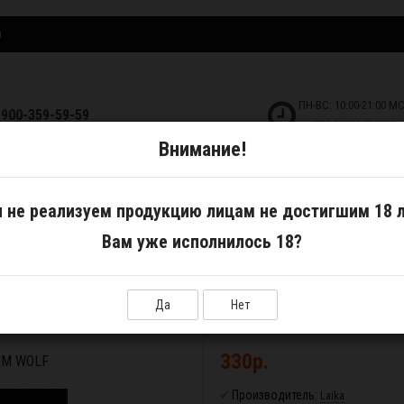
и
ПН-ВС: 10:00-21:00 М
-900-359-59-59
БЕЗ ВЫХОДНЫХ!
Внимание!
ДКОСТИ
САМОЗАМЕС
АКСЕССУАРЫ
 не реализуем продукцию лицам не достигшим 18 л
Вам уже исполнилось 18?
ka Gum Wolf
Да
Нет
330р.
UM WOLF
Производитель:
Laika