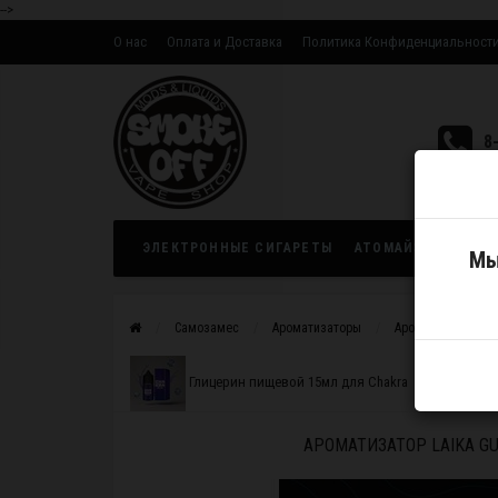
-->
О нас
Оплата и Доставка
Политика Конфиденциальност
Оптовым партнерам
8
ЭЛЕКТРОННЫЕ СИГАРЕТЫ
АТОМАЙЗЕРЫ
ЖИ
Мы
Самозамес
Ароматизаторы
Ароматизатор Lai
Глицерин пищевой 15мл для Chakra
АРОМАТИЗАТОР LAIKA G