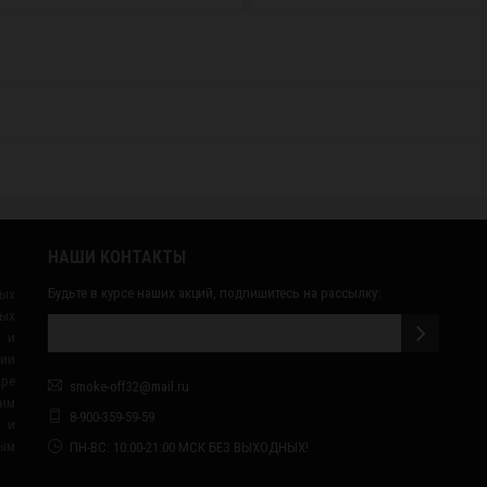
НАШИ КОНТАКТЫ
Будьте в курсе наших акций, подпишитесь на рассылку:
ных
ых
 и
сии
ape
smoke-off32@mail.ru
им
8-900-359-59-59
я и
ным
ПН-ВС: 10:00-21:00 МСК БЕЗ ВЫХОДНЫХ!