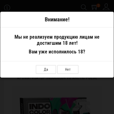
0
-->
Внимание!
Меню
Мы не реализуем продукцию лицам не
достигшим 18 лет!
Самозамес
Ароматизаторы
Вам уже исполнилось 18?
Ароматизатор IndoColor VG Arctic Pulse
Да
Нет
АРОМАТИЗАТОР INDOCOLOR VG ARCTIC PULSE