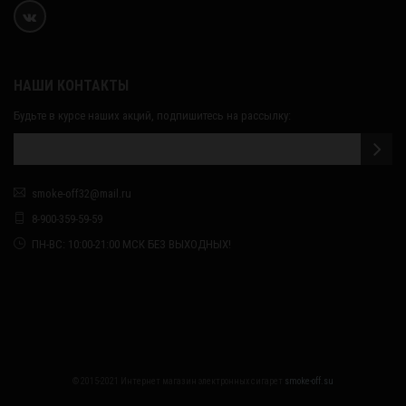
НАШИ КОНТАКТЫ
Будьте в курсе наших акций, подпишитесь на рассылку:
smoke-off32@mail.ru
8-900-359-59-59
ПН-ВС: 10:00-21:00 МСК БЕЗ ВЫХОДНЫХ!
© 2015-2021 Интернет магазин электронных сигарет
smoke-off.su