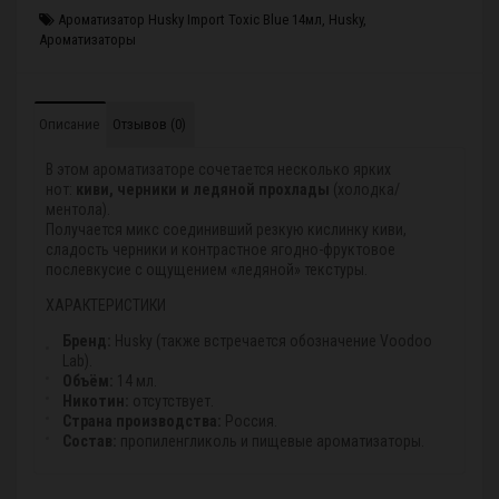
Ароматизатор Husky Import Toxic Blue 14мл
,
Husky
,
Ароматизаторы
Описание
Отзывов (0)
В этом ароматизаторе сочетается несколько ярких
нот:
киви, черники и ледяной прохлады
(холодка/
ментола).
Получается микс соединивший резкую кислинку киви,
сладость черники и контрастное ягодно-фруктовое
послевкусие с ощущением «ледяной» текстуры.
ХАРАКТЕРИСТИКИ
Бренд:
Husky (также встречается обозначение Voodoo
Lab).
Объём:
14 мл.
Никотин:
отсутствует.
Страна производства:
Россия.
Состав:
пропиленгликоль и пищевые ароматизаторы.