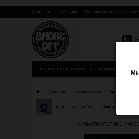
-->
О нас
Оплата и Доставка
Политика Конфиденциальност
Оптовым партнерам
8
ЭЛЕКТРОННЫЕ СИГАРЕТЫ
АТОМАЙЗЕРЫ
ЖИ
Мы
Самозамес
Ароматизаторы
Ароматизатор Hoo
Глицерин пищевой 15мл для Chakra
АРОМАТИЗАТОР HOOLYWOOD