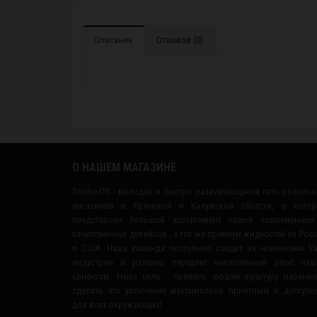
Описание
Отзывов (0)
О НАШЕМ МАГАЗИНЕ
Smoke-Off - молодая и быстро развивающаяся сеть рознич
магазинов в Брянской и Калужской области, в котор
представлен большой ассортимент самых современных
качественных девайсов , а так же премиум жидкостей из Рос
и США. Наша команда постоянно следит за новинками V
индустрии и успешно передает накопленный опыт наш
клиентам. Наша цель - привить людям культуру парени
сделать это увлечение максимально приятным и доступ
для всех окружающих!