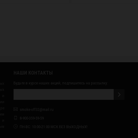
НАШИ КОНТАКТЫ
Будьте в курсе наших акций, подпишитесь на рассылку:
ных
ых
 и
сии
ape
smoke-off32@mail.ru
им
8-900-359-59-59
я и
ным
ПН-ВС: 10:00-21:00 МСК БЕЗ ВЫХОДНЫХ!