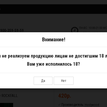
и
ПН-ВС: 10:00-21:00 М
-900-359-59-59
БЕЗ ВЫХОДНЫХ!
Внимание!
ДКОСТИ
САМОЗАМЕС
АКСЕССУАРЫ
 не реализуем продукцию лицам не достигшим 18 л
Вам уже исполнилось 18?
lywood Rockfall
Да
Нет
420р.
 ROCKFALL
Производитель:
Hoolywood