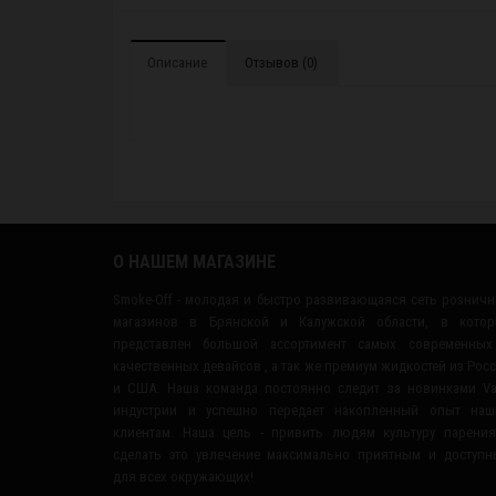
Описание
Отзывов (0)
О НАШЕМ МАГАЗИНЕ
Smoke-Off - молодая и быстро развивающаяся сеть рознич
магазинов в Брянской и Калужской области, в котор
представлен большой ассортимент самых современных
качественных девайсов , а так же премиум жидкостей из Рос
и США. Наша команда постоянно следит за новинками V
индустрии и успешно передает накопленный опыт наш
клиентам. Наша цель - привить людям культуру парени
сделать это увлечение максимально приятным и доступ
для всех окружающих!