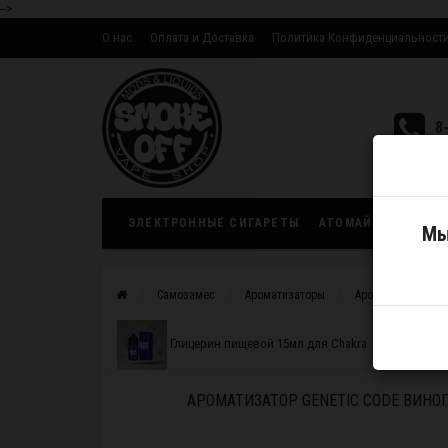
-->
О нас
Оплата и Доставка
Политика Конфиденциальност
Оптовым партнерам
8
ЭЛЕКТРОННЫЕ СИГАРЕТЫ
АТОМАЙЗЕРЫ
ЖИ
Мы
Самозамес
Ароматизаторы
Ароматизатор Gen
Глицерин пищевой 15мл для Chakra
АРОМАТИЗАТОР GENETIC CODE ВИНО