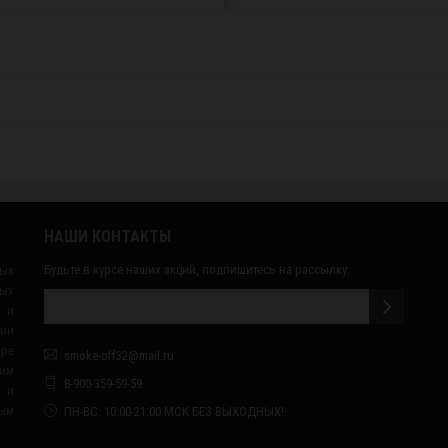
НАШИ КОНТАКТЫ
Будьте в курсе наших акций, подпишитесь на рассылку:
ных
ых
 и
сии
ape
smoke-off32@mail.ru
им
8-900-359-59-59
я и
ным
ПН-ВС: 10:00-21:00 МСК БЕЗ ВЫХОДНЫХ!