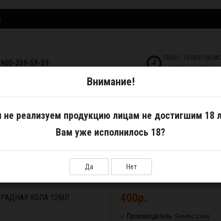
и
ПН-ВС: 10:00-21:00 М
-900-359-59-59
БЕЗ ВЫХОДНЫХ!
Внимание!
ДКОСТИ
САМОЗАМЕС
АКСЕССУАРЫ
 не реализуем продукцию лицам не достигшим 18 л
Вам уже исполнилось 18?
etic Code Виноградная кола 12мл
Да
Нет
400р.
ГРАДНАЯ КОЛА 12МЛ
Производитель:
Genetic Code