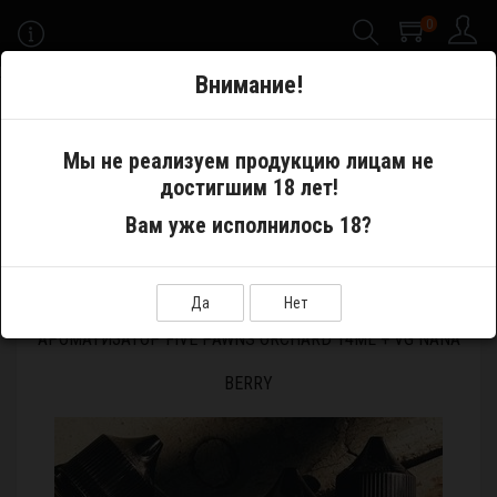
0
-->
Внимание!
Меню
Мы не реализуем продукцию лицам не
достигшим 18 лет!
Самозамес
Ароматизаторы
Вам уже исполнилось 18?
Ароматизатор Five Pawns Orchard 14ml + VG Nana Berry
Да
Нет
АРОМАТИЗАТОР FIVE PAWNS ORCHARD 14ML + VG NANA
BERRY