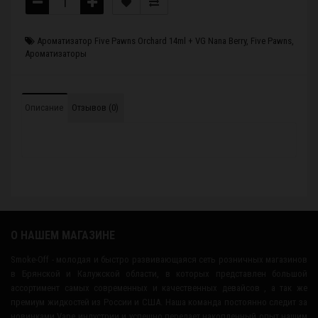
Ароматизатор Five Pawns Orchard 14ml + VG Nana Berry
,
Five Pawns
,
Ароматизаторы
Описание
Отзывов (0)
О НАШЕМ МАГАЗИНЕ
Smoke-Off - молодая и быстро развивающаяся сеть розничных магазинов
в Брянской и Калужской области, в которых представлен большой
ассортимент самых современных и качественных девайсов , а так же
премиум жидкостей из России и США. Наша команда постоянно следит за
новинками Vape индустрии и успешно передает накопленный опыт нашим