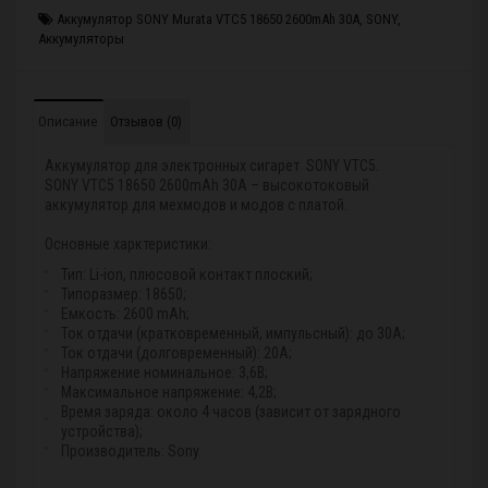
Аккумулятор SONY Murata VTC5 18650 2600mAh 30A
,
SONY
,
Аккумуляторы
Описание
Отзывов (0)
Аккумулятор для электронных сигарет SONY VTC5.
SONY VTC5 18650 2600mAh 30A – высокотоковый
аккумулятор для мехмодов и модов с платой.
Основные харктеристики:
Тип: Li-ion, плюсовой контакт плоский;
Типоразмер: 18650;
Емкость: 2600 mAh;
Ток отдачи (кратковременный, импульсный): до 30А;
Ток отдачи (долговременный): 20А;
Напряжение номинальное: 3,6В;
Максимальное напряжение: 4,2В;
Время заряда: около 4 часов (зависит от зарядного
устройства);
Производитель: Sony.