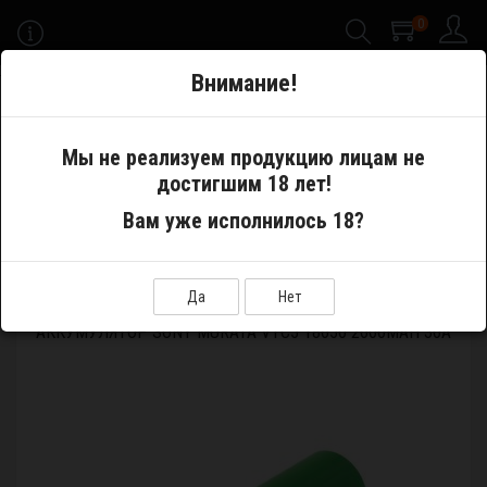
0
-->
Внимание!
Меню
Мы не реализуем продукцию лицам не
достигшим 18 лет!
Аксессуары
Аккумуляторы
Вам уже исполнилось 18?
Аккумулятор SONY Murata VTC5 18650 2600mAh 30A
Да
Нет
АККУМУЛЯТОР SONY MURATA VTC5 18650 2600MAH 30A