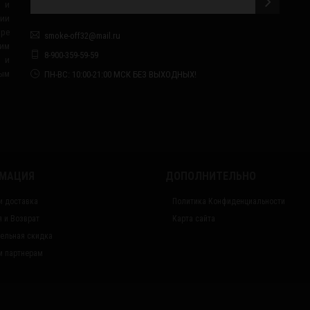
 и
сии
ape
smoke-off32@mail.ru
им
8-900-359-59-59
я и
ным
ПН-ВС: 10:00-21:00 МСК БЕЗ ВЫХОДНЫХ!
МАЦИЯ
ДОПОЛНИТЕЛЬНО
и доставка
Политика Конфиденциальности
я и Возврат
Карта сайта
ельная скидка
 партнерам