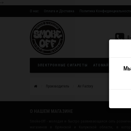
-->
О нас
Оплата и Доставка
Политика Конфиденциальност
Оптовым партнерам
8
ЭЛЕКТРОННЫЕ СИГАРЕТЫ
АТОМАЙЗЕРЫ
ЖИ
Мы
Производитель
Air Factory
О НАШЕМ МАГАЗИНЕ
Smoke-Off - молодая и быстро развивающаяся сеть рознич
магазинов в Брянской и Калужской области, в котор