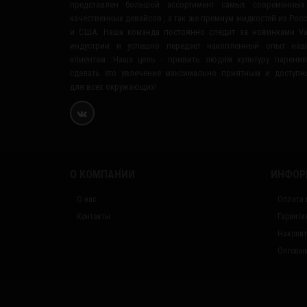
представлен большой ассортимент самых современных
качественных девайсов , а так же премиум жидкостей из Рос
и США. Наша команда постоянно следит за новинками V
индустрии и успешно передает накопленный опыт наш
клиентам. Наша цель - привить людям культуру парени
сделать это увлечение максимально приятным и доступ
для всех окружающих!
О КОМПАНИИ
ИНФОР
О нас
Оплата 
Контакты
Гаранти
Накопит
Оптовым