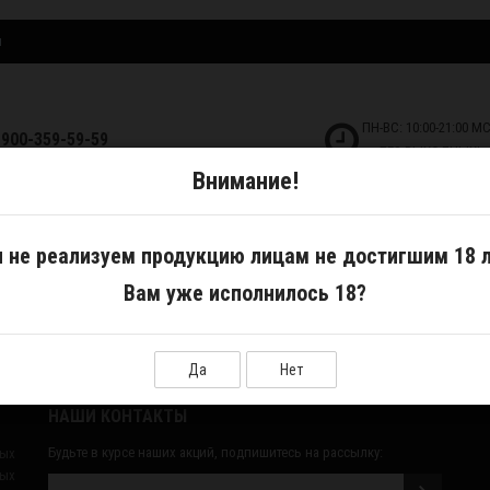
и
ПН-ВС: 10:00-21:00 М
-900-359-59-59
БЕЗ ВЫХОДНЫХ!
Внимание!
ДКОСТИ
САМОЗАМЕС
АКСЕССУАРЫ
 не реализуем продукцию лицам не достигшим 18 л
Вам уже исполнилось 18?
Да
Нет
НАШИ КОНТАКТЫ
Будьте в курсе наших акций, подпишитесь на рассылку:
ных
ых