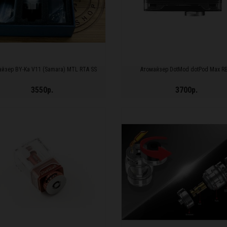
айзер BY-Ka V11 (Samara) MTL RTA SS
Атомайзер DotMod dotPod Max R
3550р.
3700р.
ДРОБНЕЕ...
ПОДРОБНЕЕ...