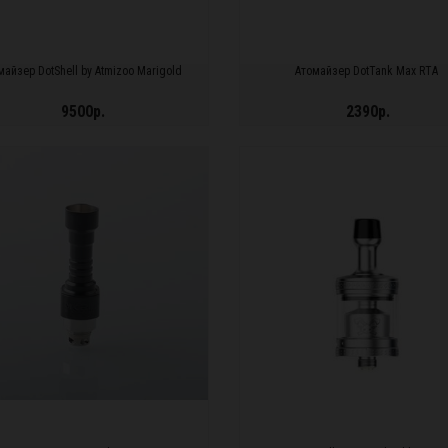
майзер DotShell by Atmizoo Marigold
Атомайзер DotTank Max RTA
9500р.
2390р.
ДРОБНЕЕ...
ПОДРОБНЕЕ...