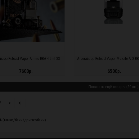
йзер Reload Vapor Ammo RBA 4.5ml SS
Атомайзер Reload Vapor Muzzle AIO RB
7600р.
6500р.
ДРОБНЕЕ...
ПОДРОБНЕЕ...
Показать ещё товары (20 шт.)
2
>
>|
A (танки/баки/дрипкобаки)