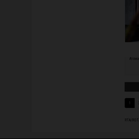
Атома
ПО
1
RTA/RDT