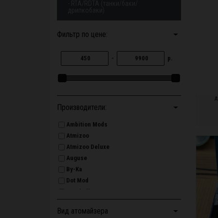
- RTA/RDTA (танки/баки/
дрипкобаки)
Фильтр по цене:
-
р.
А
Производители:
Ambition Mods
Atmizoo
ПО
Atmizoo Deluxe
Auguse
By-Ka
Dot Mod
DotShell
DotTank
Вид атомайзера
DSX