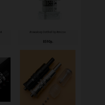
BA
Атомайзер DotShell by Atmizoo
8590р.
ПОДРОБНЕЕ...