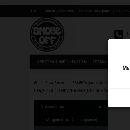
-->
О нас
Оплата и Доставка
Политика Конфиденциальност
Оптовым партнерам
8
ЭЛЕКТРОННЫЕ СИГАРЕТЫ
АТОМАЙЗЕРЫ
ЖИ
Мы
Атомайзеры
RTA/RDTA (танки/баки/дрипкобаки)
RTA/RDTA (ТАНКИ/БАКИ/ДРИПКОБАКИ)
Атомайзеры
- RDA (дрип атомайзеры/дрипки)