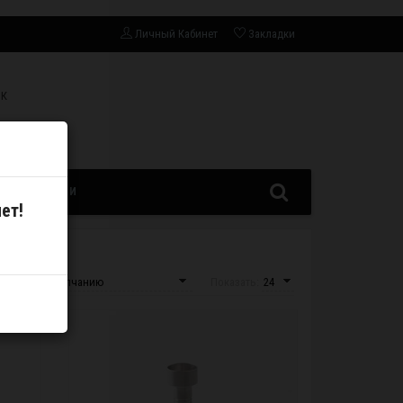
Личный Кабинет
Закладки
СК
ЗАПЧАСТИ
ет!
овка:
Показать: