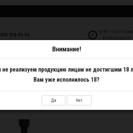
и
ПН-ВС: 10:00-21:00 М
-900-359-59-59
БЕЗ ВЫХОДНЫХ!
Внимание!
ДКОСТИ
САМОЗАМЕС
АКСЕССУАРЫ
 не реализуем продукцию лицам не достигшим 18 л
Вам уже исполнилось 18?
Сортир
Да
Нет